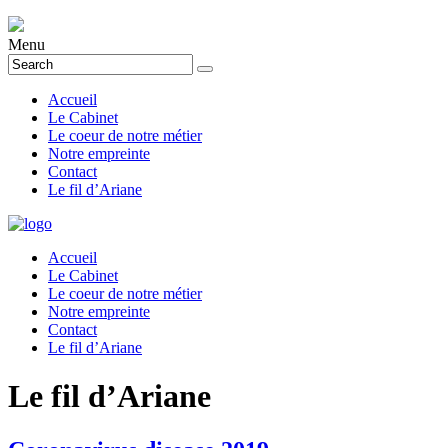
Menu
Accueil
Le Cabinet
Le coeur de notre métier
Notre empreinte
Contact
Le fil d’Ariane
Accueil
Le Cabinet
Le coeur de notre métier
Notre empreinte
Contact
Le fil d’Ariane
Le fil d’Ariane