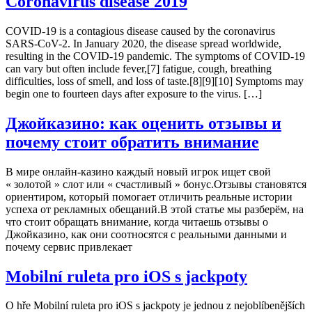
Coronavirus disease 2019
COVID-19 is a contagious disease caused by the coronavirus
SARS-CoV-2. In January 2020, the disease spread worldwide,
resulting in the COVID-19 pandemic. The symptoms of COVID‑19
can vary but often include fever,[7] fatigue, cough, breathing
difficulties, loss of smell, and loss of taste.[8][9][10] Symptoms may
begin one to fourteen days after exposure to the virus. […]
Джойказино: как оценить отзывы и
почему стоит обратить внимание
В мире онлайн‑казино каждый новый игрок ищет свой
« золотой » слот или « счастливый » бонус.Отзывы становятся
ориентиром, который помогает отличить реальные истории
успеха от рекламных обещаний.В этой статье мы разберём, на
что стоит обращать внимание, когда читаешь отзывы о
Джойказино, как они соотносятся с реальными данными и
почему сервис привлекает
Mobilní ruleta pro iOS s jackpoty
O hře Mobilní ruleta pro iOS s jackpoty je jednou z nejoblíbenějších