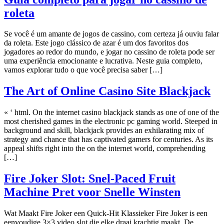
roleta
Se você é um amante de jogos de cassino, com certeza já ouviu falar
da roleta. Este jogo clássico de azar é um dos favoritos dos
jogadores ao redor do mundo, e jogar no cassino de roleta pode ser
uma experiência emocionante e lucrativa. Neste guia completo,
vamos explorar tudo o que você precisa saber […]
The Art of Online Casino Site Blackjack
« ‘ html. On the internet casino blackjack stands as one of one of the
most cherished games in the electronic pc gaming world. Steeped in
background and skill, blackjack provides an exhilarating mix of
strategy and chance that has captivated gamers for centuries. As its
appeal shifts right into the on the internet world, comprehending
[…]
Fire Joker Slot: Snel‑Paced Fruit
Machine Pret voor Snelle Winsten
Wat Maakt Fire Joker een Quick‑Hit Klassieker Fire Joker is een
eenvoudige 3×3 video slot die elke draai krachtig maakt. De